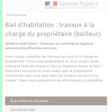
Enfants – Jeunes
Tourisme
Travaux - Autorisation d’occupation de l’espace
public
Transports scolaires
Mariage – PACS
Compétences
Etat-civil - Papiers - Citoyenneté
Fiche pratique
Bail d'habitation : travaux à la
Parrainage civil
Plan interactif
Logement - Urbanisme
charge du propriétaire (bailleur)
Recensement
Présentation de la commune
Loisirs
Vérifié le 10/07/2023 – Direction de l'information légale et
administrative (Première ministre)
Publications
Vous voulez connaître les travaux qui sont à la charge du
Nouvel habitant
propriétaire ? Vous êtes propriétaire et vous voulez savoir
La Communauté de communes
comment faire des travaux chez le locataire durant le bail ?
Numérique
Vous êtes locataire et vous voulez que le propriétaire
intervienne chez vous pour faire les travaux qui sont à sa
charge ? Nous vous présentons les informations à connaître.
Organisation d’événement
Sécurité - Prévention
À la mise en location
Durant le bail