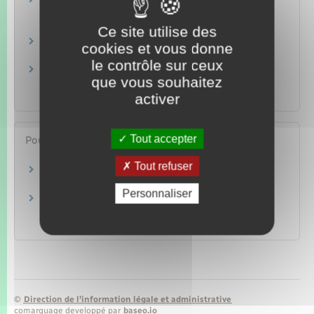
Entretien courant et "réparations locatives" à
la charge du locataire
Logement
Ce site utilise des
Logement décent
cookies et vous donne
Logement
le contrôle sur ceux
Utilisation du logement et travaux par le
que vous souhaitez
locataire
activer
Logement
Tout accepter
Pour en savoir plus
Tout refuser
Caractéristiques du logement décent
Legifrance
Personnaliser
Travaux d'adaptation (handicap, perte
d'autonomie) et contrat d'assurance
Institut national de la consommation (INC)
©
Direction de l’information légale et administrative
comarquage developpé par
baseo.io