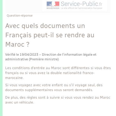
Enfants – Jeunes
Tourisme
Travaux - Autorisation d’occupation de l’espace
public
Transports scolaires
Mariage – PACS
Compétences
Etat-civil - Papiers - Citoyenneté
Question-réponse
Avec quels documents un
Parrainage civil
Plan interactif
Logement - Urbanisme
Français peut-il se rendre au
Recensement
Présentation de la commune
Maroc ?
Loisirs
Publications
Vérifié le 19/04/2023 – Direction de l'information légale et
Nouvel habitant
administrative (Première ministre)
La Communauté de communes
Les conditions d'entrée au Maroc sont différentes si vous êtes
Numérique
français ou si vous avez la double nationalité franco-
marocaine.
Si vous voyagez avec votre enfant ou s'il voyage seul, des
Organisation d’événement
documents supplémentaires vous seront demandés.
De plus, des règles sont à suivre si vous vous rendez au Maroc
Sécurité - Prévention
avec un véhicule.