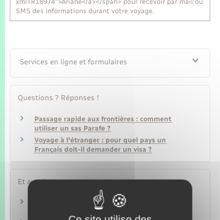
xml=R18974">Ariane</a></span> pour recevoir par mail ou
SMS des informations durant votre voyage.
Services en ligne et formulaires
Questions ? Réponses !
Passage rapide aux frontières : comment
utiliser un sas Parafe ?
Voyage à l'étranger : pour quel pays un
Français doit-il demander un visa ?
Et aussi
Passeport
Papiers – Citoyenneté – Élections
Ce site utilise des