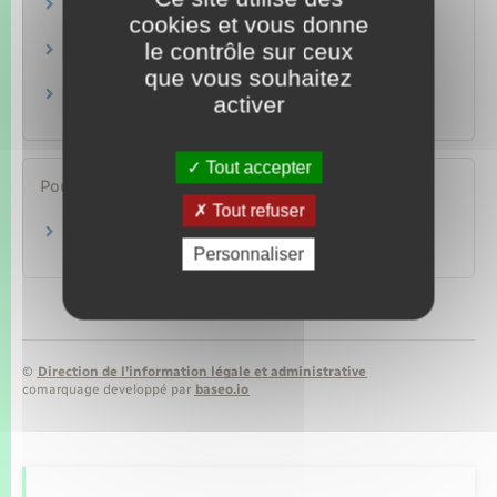
Voyager hors Europe
cookies et vous donne
Étranger – Europe
le contrôle sur ceux
Autorisation de sortie du territoire (AST)
Étranger – Europe
que vous souhaitez
Légalisation de signature
activer
Papiers – Citoyenneté – Élections
Tout accepter
Pour en savoir plus
Tout refuser
Conditions d'entrée et de séjour au Maroc
Personnaliser
Ministère chargé de l'Europe et des affaires étrangères
©
Direction de l’information légale et administrative
comarquage developpé par
baseo.io