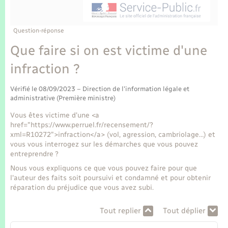
Enfants – Jeunes
Tourisme
Travaux - Autorisation d’occupation de l’espace
public
Transports scolaires
Mariage – PACS
Compétences
Etat-civil - Papiers - Citoyenneté
Question-réponse
Que faire si on est victime d'une
Parrainage civil
Plan interactif
Logement - Urbanisme
infraction ?
Recensement
Présentation de la commune
Loisirs
Vérifié le 08/09/2023 – Direction de l'information légale et
administrative (Première ministre)
Publications
Vous êtes victime d'une <a
Nouvel habitant
href="https://www.perruel.fr/recensement/?
La Communauté de communes
xml=R10272">infraction</a> (vol, agression, cambriolage…) et
Numérique
vous vous interrogez sur les démarches que vous pouvez
entreprendre ?
Nous vous expliquons ce que vous pouvez faire pour que
Organisation d’événement
l'auteur des faits soit poursuivi et condamné et pour obtenir
réparation du préjudice que vous avez subi.
Sécurité - Prévention
Tout replier
Tout déplier