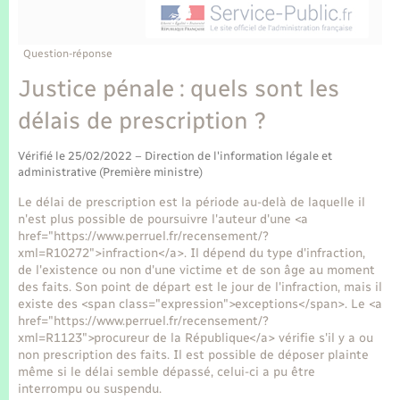
Enfants – Jeunes
Tourisme
Travaux - Autorisation d’occupation de l’espace
public
Transports scolaires
Mariage – PACS
Compétences
Etat-civil - Papiers - Citoyenneté
Question-réponse
Justice pénale : quels sont les
Parrainage civil
Plan interactif
Logement - Urbanisme
délais de prescription ?
Recensement
Présentation de la commune
Loisirs
Vérifié le 25/02/2022 – Direction de l'information légale et
administrative (Première ministre)
Publications
Le délai de prescription est la période au-delà de laquelle il
Nouvel habitant
n'est plus possible de poursuivre l'auteur d'une <a
La Communauté de communes
href="https://www.perruel.fr/recensement/?
Numérique
xml=R10272">infraction</a>. Il dépend du type d'infraction,
de l'existence ou non d'une victime et de son âge au moment
des faits. Son point de départ est le jour de l'infraction, mais il
Organisation d’événement
existe des <span class="expression">exceptions</span>. Le <a
href="https://www.perruel.fr/recensement/?
xml=R1123">procureur de la République</a> vérifie s'il y a ou
Sécurité - Prévention
non prescription des faits. Il est possible de déposer plainte
même si le délai semble dépassé, celui-ci a pu être
interrompu ou suspendu.