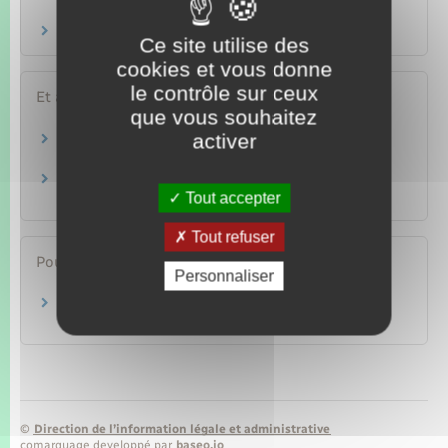
pénale ?
Un mineur peut-il porter plainte ?
Ce site utilise des
cookies et vous donne
le contrôle sur ceux
Et aussi
que vous souhaitez
activer
Infractions sexuelles sur mineur
Justice
Porter plainte
Tout accepter
Justice
Tout refuser
Pour en savoir plus
Personnaliser
Services d’aide aux victimes
Ministère chargé de la justice
©
Direction de l’information légale et administrative
comarquage developpé par
baseo.io