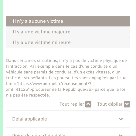
Seniors
Transports
Il n'y a aucune victime
Il y a une victime majeure
Voirie et espace public
Il y a une victime mineure
Dans certaines situations, il n'y a pas de victime physique de
l'infraction. Par exemple dans le cas d'une conduite d'un
véhicule sans permis de conduire, d'un excès vitesse, d'un
trafic de stupéfiants. Les poursuites sont engagées par le <a
href="https://www.perruel.fr/recensement/?
xml=R1123">procureur de la République</a> parce que la loi
n'a pas été respectée.
Tout replier
Tout déplier
Délai applicable
Point de départ du délai