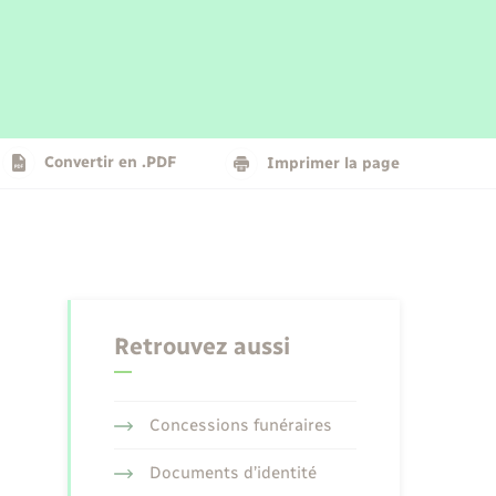
Parrainage civil
Plan interactif
Logement - Urbanisme
La Communauté de communes
Convertir en .PDF
Imprimer la page
Numérique
Seniors
Retrouvez aussi
Concessions funéraires
Documents d’identité