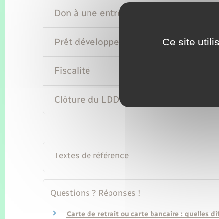
Don à une entreprise de l'économie soc
Prêt développement durable
Ce site util
Fiscalité
Clôture du LDD
Textes de référence
Questions ? Réponses !
Carte de retrait ou carte bancaire : quelles di