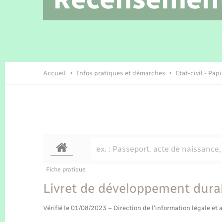
Location de 2 roues
Etat civil
Conseil municipal
Petite enfance
Tourisme
Travaux - Autorisation d’occupation
Enfants – Jeunes
de l’espace public
Recensement
Présentation de la commune
Accueil
Infos pratiques et démarches
Etat-civil - Pap
Loisirs
Organisation d’événement
Transports
Fiche pratique
Livret de développement durab
Vérifié le 01/08/2023 – Direction de l'information légale et 