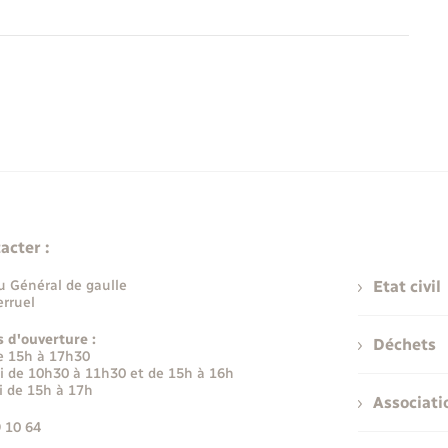
acter :
u Général de gaulle
Etat civil
rruel
s d'ouverture :
Déchets
e 15h à 17h30
i de 10h30 à 11h30 et de 15h à 16h
i de 15h à 17h
Associati
9 10 64