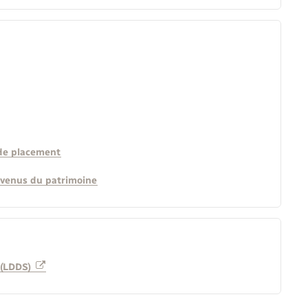
 de placement
evenus du patrimoine
 (LDDS)