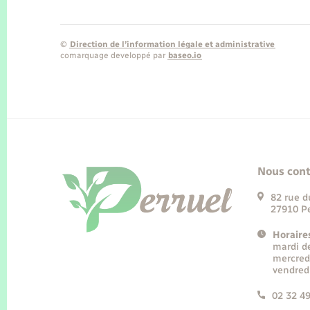
©
Direction de l’information légale et administrative
comarquage developpé par
baseo.io
Nous cont
82 rue d
27910 Pe
Horaire
mardi d
mercred
vendred
02 32 4