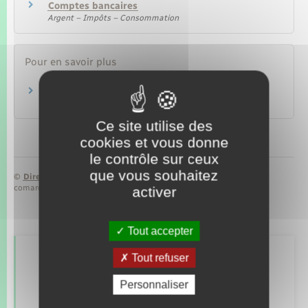
Comptes bancaires
Argent – Impôts – Consommation
Pour en savoir plus
Compte à terme
Autorité de contrôle prudentiel et de résolution (ACPR)
Ce site utilise des
cookies et vous donne
le contrôle sur ceux
que vous souhaitez
©
Direction de l’information légale et administrative
comarquage developpé par
baseo.io
activer
Tout accepter
Tout refuser
Retrouvez aussi
Personnaliser