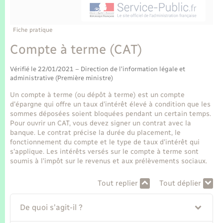
Enfants – Jeunes
Tourisme
Travaux - Autorisation d’occupation de l’espace
public
Transports scolaires
Mariage – PACS
Compétences
Etat-civil - Papiers - Citoyenneté
Fiche pratique
Compte à terme (CAT)
Parrainage civil
Plan interactif
Logement - Urbanisme
Vérifié le 22/01/2021 – Direction de l'information légale et
Recensement
Présentation de la commune
administrative (Première ministre)
Loisirs
Un compte à terme (ou dépôt à terme) est un compte
Publications
d'épargne qui offre un taux d'intérêt élevé à condition que les
Nouvel habitant
sommes déposées soient bloquées pendant un certain temps.
Pour ouvrir un CAT, vous devez signer un contrat avec la
La Communauté de communes
banque. Le contrat précise la durée du placement, le
Numérique
fonctionnement du compte et le type de taux d'intérêt qui
s'applique. Les intérêts versés sur le compte à terme sont
soumis à l'impôt sur le revenus et aux prélèvements sociaux.
Organisation d’événement
Tout replier
Tout déplier
Sécurité - Prévention
De quoi s'agit-il ?